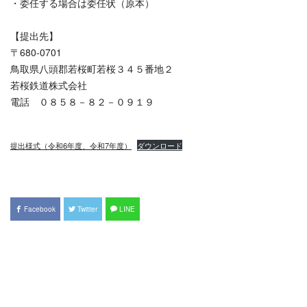
・委任する場合は委任状（原本）
【提出先】
〒680-0701
鳥取県八頭郡若桜町若桜３４５番地２
若桜鉄道株式会社
電話 ０８５８－８２－０９１９
提出様式（令和6年度、令和7年度）
ダウンロード
Facebook
Twitter
LINE