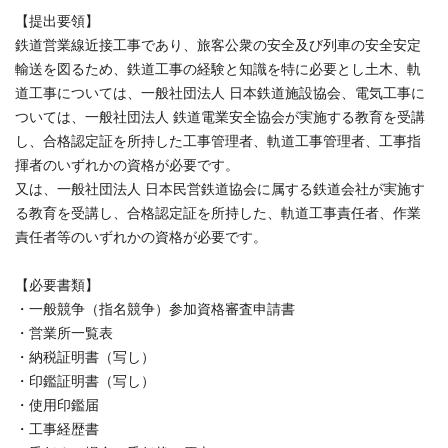
【提出要領】
鉄道営業線近接工事であり、旅客公衆の安全及び列車の安全安定
輸送を図るため、鉄道工事の経験と知識を特に必要とし土木、軌
道工事については、一般社団法人 日本鉄道施設協会、電気工事に
ついては、一般社団法人 鉄道電業安全協会が実施する教育を受講
し、合格認定証を所持した工事管理者、軌道工事管理者、工事指
揮者のいずれかの資格が必要です。
又は、一般社団法人 日本民営鉄道協会に属する鉄道会社が実施す
る教育を受講し、合格認定証を所持した、軌道工事責任者、作業
責任者等のいずれかの資格が必要です。
【必要書類】
・一般競争（指名競争）参加資格審査申請書
・営業所一覧表
・納税証明書（写し）
・印鑑証明書（写し）
・使用印鑑届
・工事経歴書